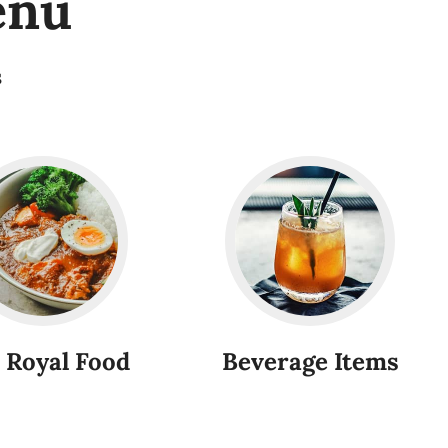
enu
s
 Royal Food
Beverage Items