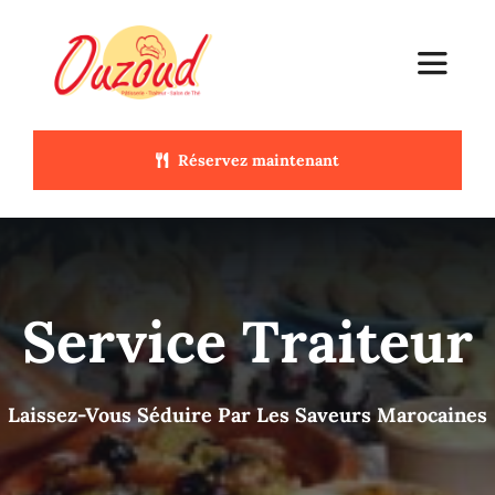
Passer
au
Toggle
contenu
Navigat
Accueil
Réservez maintenant
Service Traiteur
Menu Marocain
Service Traiteur
Pâtisserie Marocain
Laissez-Vous Séduire Par Les Saveurs Marocaines
Contactez-nous