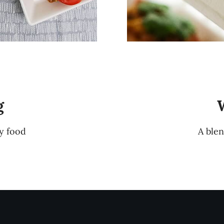
g
ty food
A blen